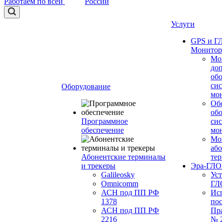
Работаем по всей
России
Услуги
GPS и 
Монитор
Мо
до
об
си
Оборудование
мо
Об
об
Программное
си
обеспечение
мо
Мо
або
Абонентские терминалы
те
и трекеры
Эра-ГЛ
Galileosky
Ус
Omnicomm
ГЛ
АСН под ПП РФ
Ис
1378
по
АСН под ПП РФ
Пр
2216
№ 