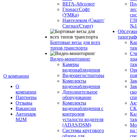
ВЕГА-Абсолют
По
ГлонассСофт
лес
(УМКа)
си
Навтелеком (Смарт/
ГЛ
Сигнал/Старт)
№1
Обслужи
тахограф
Бортовые весы для всех
Кар
типов транспорта
тах
Сч
Видео-мониторинг
хр
Камеры
тах
видеонаблюдения
Ор
Видеорегистраторы
пов
О компании
Комплекты
За
О
видеонаблюдения
Зам
компании
Дополнительное
ско
Партнеры
оборудование
сп
Отзывы
Комплекты
Ак
Вакансии
видеонаблюдения с
СК
Автопарк
контролем
Ка
М2М
усталости водителя
тах
(ADAS/DSM)
Мо
Системы кругового
на 
обзора для
сре