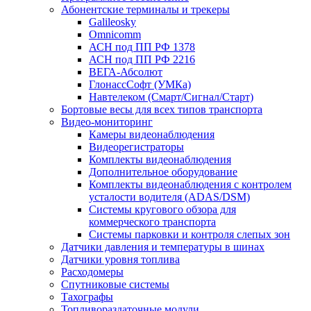
Абонентские терминалы и трекеры
Galileosky
Omnicomm
АСН под ПП РФ 1378
АСН под ПП РФ 2216
ВЕГА-Абсолют
ГлонассСофт (УМКа)
Навтелеком (Смарт/Сигнал/Старт)
Бортовые весы для всех типов транспорта
Видео-мониторинг
Камеры видеонаблюдения
Видеорегистраторы
Комплекты видеонаблюдения
Дополнительное оборудование
Комплекты видеонаблюдения с контролем
усталости водителя (ADAS/DSM)
Системы кругового обзора для
коммерческого транспорта
Системы парковки и контроля слепых зон
Датчики давления и температуры в шинах
Датчики уровня топлива
Расходомеры
Спутниковые системы
Тахографы
Топливораздаточные модули