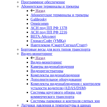
Программное обеспечение
Абонентские терминалы и трекеры
Назад
Абонентские терминалы и трекеры
Galileosky
Omnicomm
АСН под ПП РФ 1378
АСН под ПП РФ 2216
ВЕГА-Абсолют
ГлонассСофт (УМКа)
Навтелеком (Смарт/Сигнал/Старт)
Бортовые весы для всех типов транспорта
Видео-мониторинг
Назад
Видео-мониторинг
Камеры видеонаблюдения
Видеорегистраторы
Комплекты видеонаблюдения
Дополнительное оборудование
Комплекты видеонаблюдения с контролем
усталости водителя (ADAS/DSM)
Системы кругового обзора для
коммерческого транспорта
Системы парковки и контроля слепых зон
Датчики давления и температуры в шинах