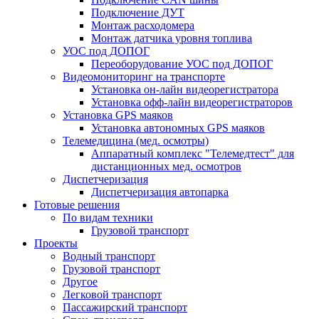
Подключение ДУТ
Монтаж расходомера
Монтаж датчика уровня топлива
УОС под ДОПОГ
Переоборудование УОС под ДОПОГ
Видеомониторинг на транспорте
Установка он-лайн видеорегистратора
Установка офф-лайн видеорегистраторов
Установка GPS маяков
Установка автономных GPS маяков
Телемедицина (мед. осмотры)
Аппаратный комплекс "Телемедтест" для
дистанционных мед. осмотров
Диспетчеризация
Диспетчеризация автопарка
Готовые решения
По видам техники
Грузовой транспорт
Проекты
Водный транспорт
Грузовой транспорт
Другое
Легковой транспорт
Пассажирский транспорт