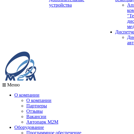
устройства
Ап
ко
"Те
ди
мед
Диспетч
Ди
авт
Меню
О компании
О компании
Партнеры
Отзывы
Вакансии
Автопарк М2М
Оборудование
Программное обеспечение