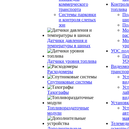
коммерческого
Контроль
транспорта
топлива
Системы парковки
По
и контроля слепых
ши
зон
По
Мо
ра
Датчики давления и
Мо
температуры в шинах
ур
УОС по
Пе
Датчики уровня топлива
УО
Видеомо
Расходомеры
транспор
Уст
Спутниковые системы
вид
Уст
Тахографы
ла
ви
Установк
Топливораздаточные
Ус
модули
ав
ма
Телемеди
Дополнительные
осмотры