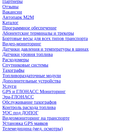
Партнеры
Отзывы
Вакансии
Автопарк М2М
Каталог
Программное обеспечение
Абонентские терминалы и трекеры
Бортовые весы для всех типов транспорта
Видео-мониторинг
Датчики давления и температуры в шинах
Датчики уровня топлива
Расходомеры
Спутниковые системы
Тахографы
Топливораздаточные модули
Дополнительные устройства
Услуги
GPS и ГЛОНАСС Мониторинг
Эра-ГЛОНАСС
Обслуживание тахографов
Контроль расхода топлива
УОС под ДОПОГ
Видеомониторинг на транспорте
Установка GPS маяков
Телемедицина (мед. осмотры)