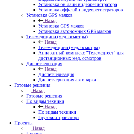
Установка он-лайн видеорегистратора
Установка офф-лайн видеорегистраторов
Установка GPS маяков
Назад
Установка GPS маяков
Установка автономных GPS маяков
Телемедицина (мед. осмотры)
Назад
Телемедицина (мед. осмотры)
Аппаратный комплекс "Телемедтест" для
дистанционных мед. осмотров
Диспетчеризация
Назад
Диспетчеризация
Диспетчеризация автопарка
Готовые решения
Назад
Готовые решения
По видам техники
Назад
По видам техники
Грузовой транспорт
Проекты
Назад
Проекты